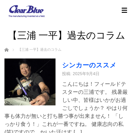
【三浦 一平】過去のコラム
ホーム
【三浦 一平】過去のコラム
シンカーのススメ
投稿: 2025年9月4日
こんにちは！フィールドテ
スターの三浦です。 残暑厳
しい中、皆様はいかがお過
ごしでしょうか？ やはり何
事も体力が無いと打ち勝つ事が出来ません！ 「し
っかり食う！」これが一番ですね。 健康志向の私
(笑)ですので、かいた汗はす […]