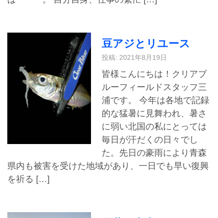
豆アジとリユース
投稿: 2021年8月19日
皆様こんにちは！クリアブ
ルーフィールドスタッフ三
浦です。 今年は各地で記録
的な猛暑に見舞われ、暑さ
に弱い北国の私にとっては
毎日が汗だくの日々でし
た。先日の豪雨により青森
県内も被害を受けた地域があり、一日でも早い復興
を祈る […]