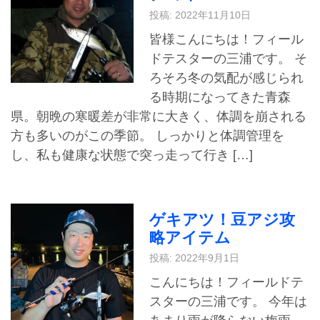
投稿: 2022年11月10日
皆様こんにちは！フィール
ドテスターの三浦です。 そ
ろそろ冬の気配が感じられ
る時期になってきた青森
県。朝晩の寒暖差が非常に大きく、体調を崩される
方も多いのがこの季節。 しっかりと体調管理を
し、私も健康な状態で突っ走って行き […]
ゲキアツ！豆アジ攻
略アイテム
投稿: 2022年9月1日
こんにちは！フィールドテ
スターの三浦です。 今年は