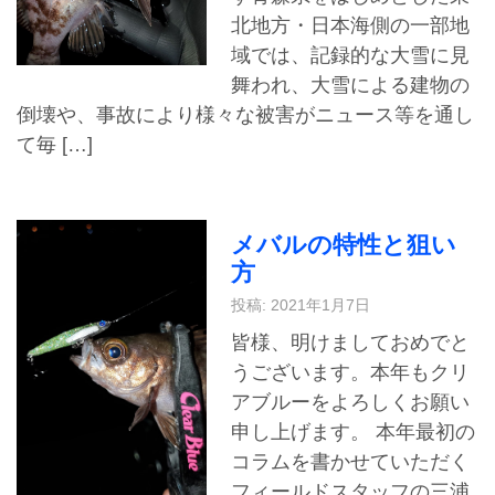
北地方・日本海側の一部地
域では、記録的な大雪に見
舞われ、大雪による建物の
倒壊や、事故により様々な被害がニュース等を通し
て毎 […]
メバルの特性と狙い
方
投稿: 2021年1月7日
皆様、明けましておめでと
うございます。本年もクリ
アブルーをよろしくお願い
申し上げます。 本年最初の
コラムを書かせていただく
フィールドスタッフの三浦