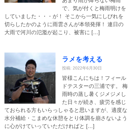
あまり雨が降らない梅雨
で、気が付くと梅雨明けを
していました・・・が！ そこから一気にしびれを
切らしたかのように雨雲さんが本領発揮！ 連日の
大雨で河川の氾濫が起こり、被害に […]
ラメを考える
投稿: 2022年6月30日
皆様こんにちは！フィール
ドテスターの三浦です。 梅
雨時の蒸し暑くジメジメし
た日々が続き、疲労を感じ
ておられる方もいらっしゃると思いますが、適度な
水分補給・こまめな休憩をとり体調を崩さないよう
に心がけていっていただければと […]