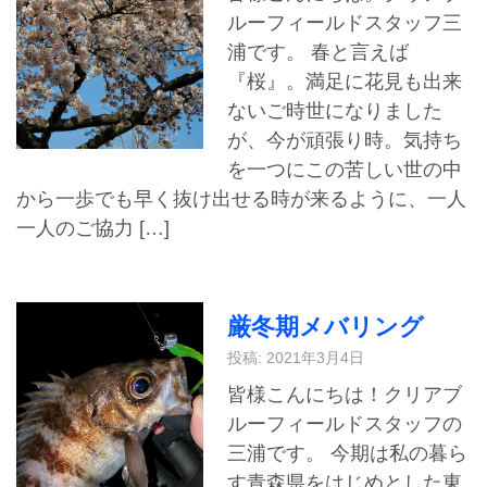
ルーフィールドスタッフ三
浦です。 春と言えば
『桜』。満足に花見も出来
ないご時世になりました
が、今が頑張り時。気持ち
を一つにこの苦しい世の中
から一歩でも早く抜け出せる時が来るように、一人
一人のご協力 […]
厳冬期メバリング
投稿: 2021年3月4日
皆様こんにちは！クリアブ
ルーフィールドスタッフの
三浦です。 今期は私の暮ら
す青森県をはじめとした東