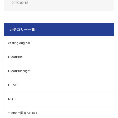
2020.02.18
カテゴリー一覧
casting original
ClearBlue
ClearBlueNight
DLIVE
NOTE
others開発STORY