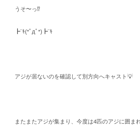
うそ〜っ⁉️
┣¨ｷ(*ﾟдﾟ*)┣¨ｷ
アジが居ないのを確認して別方向へキャスト💡
またまたアジが集まり、今度は4匹のアジに囲ま