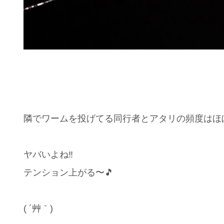
隣でワームを投げてる同行者とアタリの頻度はほぼ
ヤバいよね‼️
テンション上がる〜🎵
( ´艸｀)