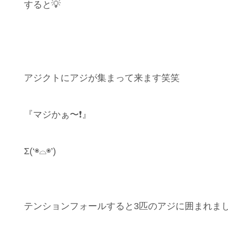
すると💡
アジクトにアジが集まって来ます笑笑
『マジかぁ〜❗️』
Σ(‘◉⌓◉’)
テンションフォールすると3匹のアジに囲まれまし