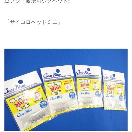
豆アジ・激渋用ジグヘッド❗️
『サイコロヘッドミニ』