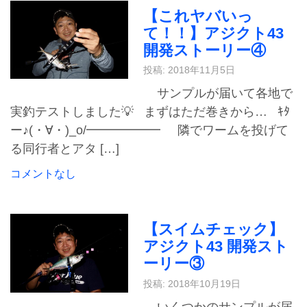
【これヤバいっ
て！！】アジクト43
開発ストーリー④
投稿: 2018年11月5日
サンプルが届いて各地で
実釣テストしました💡 まずはただ巻きから… ｷﾀ
ー♪(・∀・)_o/━━━━━━ 隣でワームを投げて
る同行者とアタ […]
コメントなし
【スイムチェック】
アジクト43 開発スト
ーリー③
投稿: 2018年10月19日
いくつかのサンプルが届