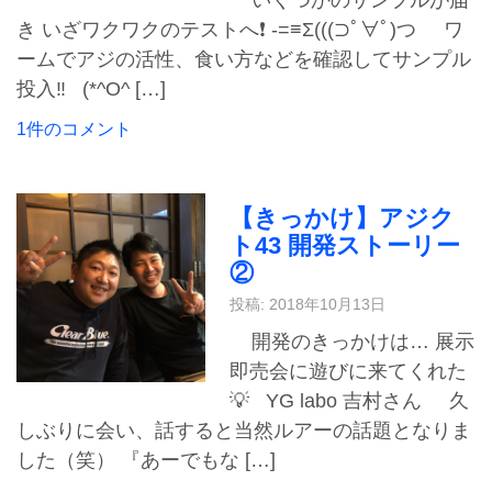
き いざワクワクのテストへ❗️ -=≡Σ(((⊃ﾟ∀ﾟ)つ ワ
ームでアジの活性、食い方などを確認してサンプル
投入‼️ (*^O^ […]
1件のコメント
【きっかけ】アジク
ト43 開発ストーリー
②
投稿: 2018年10月13日
開発のきっかけは… 展示
即売会に遊びに来てくれた
💡 YG labo 吉村さん 久
しぶりに会い、話すると当然ルアーの話題となりま
した（笑） 『あーでもな […]