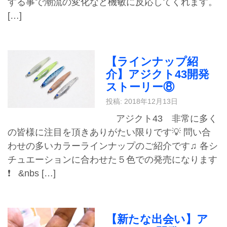
する事で潮流の変化など機敏に反応してくれます。
[…]
【ラインナップ紹
介】アジクト43開発
ストーリー⑧
投稿: 2018年12月13日
アジクト43 非常に多く
の皆様に注目を頂きありがたい限りです💡 問い合
わせの多いカラーラインナップのご紹介です♫ 各シ
チュエーションに合わせた５色での発売になります
❗️ &nbs […]
【新たな出会い】ア