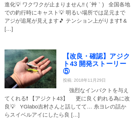
進化💡 ワクワクが止まりません‼️ ( ´艸｀) 全国各地
での釣行時にキャスト💡 明るい場所では足元まで
アジが追尾が見えます🎵 テンション上がります❗️ &
[…]
【改良・確認】アジク
ト43 開発ストーリー
⑤
投稿: 2018年11月29日
強烈なインパクトを与え
てくれる❗️ 【アジクト43】 更に良く釣れる為に改
良💡 YGlabo吉村さんと話してて… 糸ヨレの話か
らスイベルアイにしたら良 […]