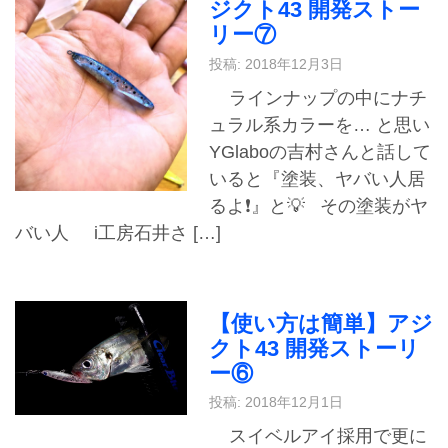
ジクト43 開発ストー
リー⑦
投稿: 2018年12月3日
ラインナップの中にナチ
ュラル系カラーを… と思い
YGlaboの吉村さんと話して
いると『塗装、ヤバい人居
るよ❗️』と💡 その塗装がヤ
バい人 i工房石井さ […]
【使い方は簡単】アジ
クト43 開発ストーリ
ー⑥
投稿: 2018年12月1日
スイベルアイ採用で更に