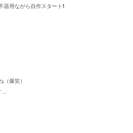
器用ながら自作スタート❗️
ね（爆笑）
す…