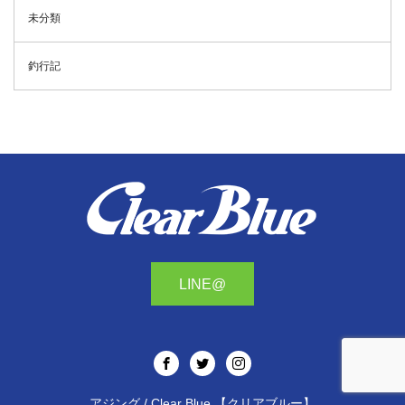
未分類
釣行記
LINE@
アジング / Clear Blue 【クリアブルー】