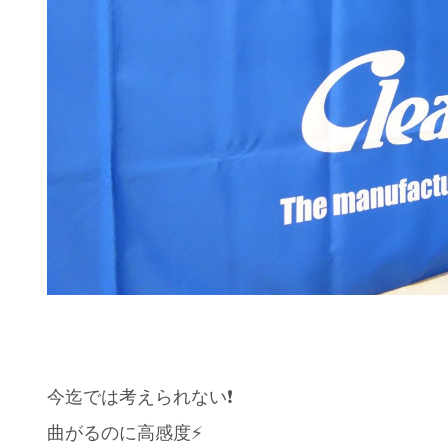
今迄では考えられない❗️
曲がるのに高感度⚡️