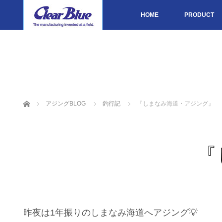
HOME
PRODUCT
ホーム
アジングBLOG
釣行記
『しまなみ海道・アジング』
『
昨夜は1年振りのしまなみ海道へアジング💡