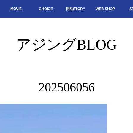
MOVIE
CHOICE
開発STORY
WEB SHOP
S
アジングBLOG
202506056