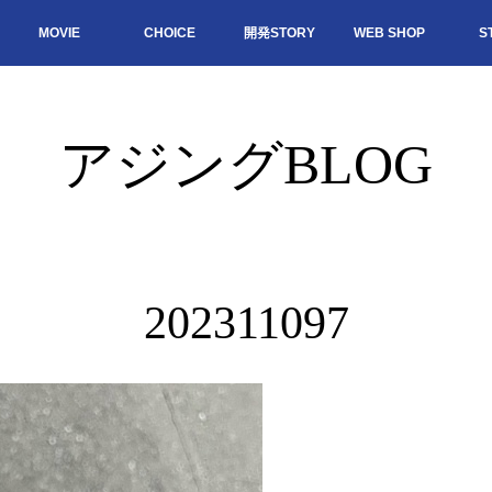
MOVIE
CHOICE
開発STORY
WEB SHOP
S
アジングBLOG
202311097