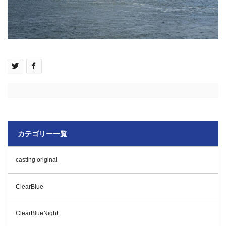
カテゴリー一覧
casting original
ClearBlue
ClearBlueNight