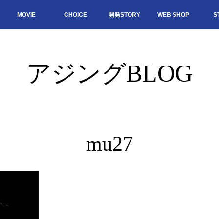
MOVIE
CHOICE
開発STORY
WEB SHOP
S
アジングBLOG
mu27