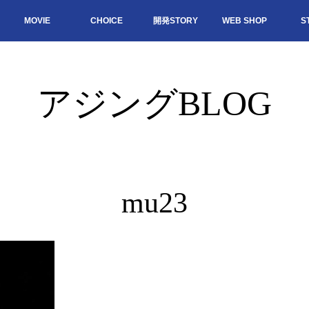
MOVIE
CHOICE
開発STORY
WEB SHOP
S
アジングBLOG
mu23