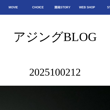
MOVIE
CHOICE
開発STORY
WEB SHOP
S
アジングBLOG
2025100212