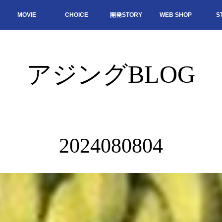
MOVIE
CHOICE
開発STORY
WEB SHOP
S
アジングBLOG
2024080804