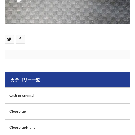
カテゴリー一覧
casting original
ClearBlue
ClearBlueNight