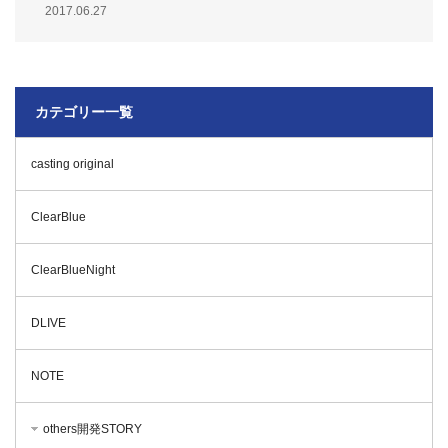
2017.06.27
カテゴリー一覧
casting original
ClearBlue
ClearBlueNight
DLIVE
NOTE
others開発STORY