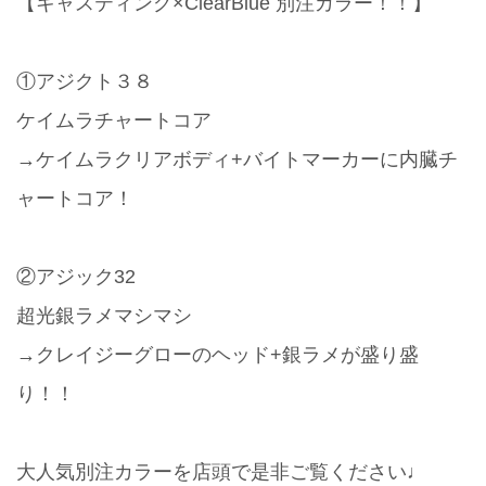
【キャスティング×ClearBlue 別注カラー！！】
①アジクト３８
ケイムラチャートコア
→ケイムラクリアボディ+バイトマーカーに内臓チ
ャートコア！
②アジック32
超光銀ラメマシマシ
→クレイジーグローのヘッド+銀ラメが盛り盛
り！！
大人気別注カラーを店頭で是非ご覧ください♩