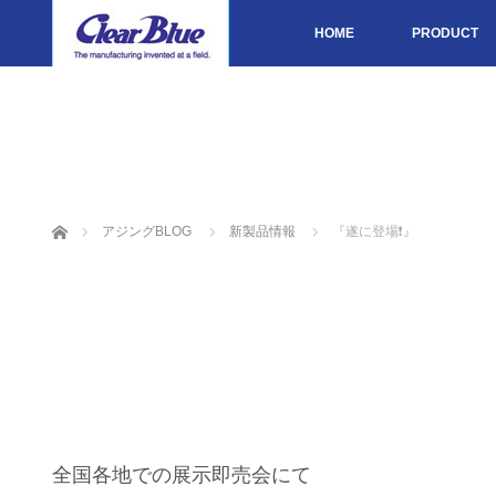
HOME
PRODUCT
ホーム
アジングBLOG
新製品情報
『遂に登場❗️』
全国各地での展示即売会にて