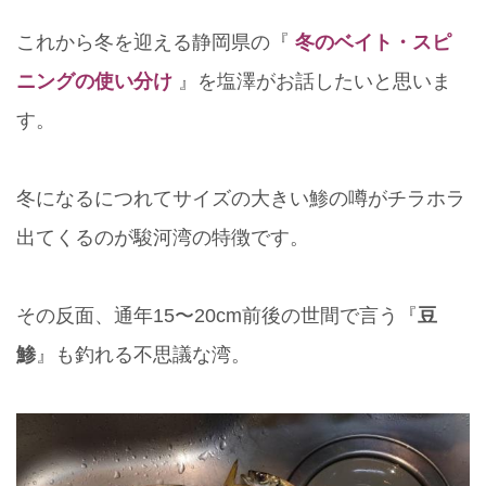
これから冬を迎える静岡県の『
冬のベイト・スピ
ニングの使い分け
』を塩澤がお話したいと思いま
す。
冬になるにつれてサイズの大きい鯵の噂がチラホラ
出てくるのが駿河湾の特徴です。
その反面、通年15〜20cm前後の世間で言う『
豆
鯵
』も釣れる不思議な湾。