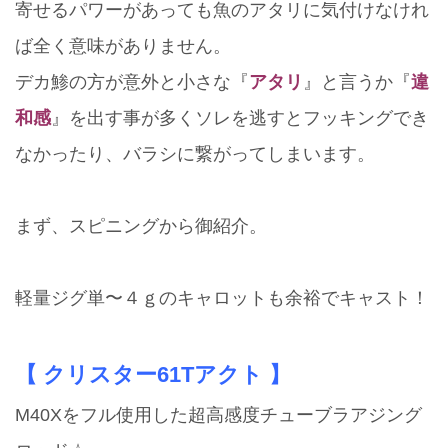
寄せるパワーがあっても魚のアタリに気付けなけれ
ば全く意味がありません。
デカ鯵の方が意外と小さな『
アタリ
』と言うか『
違
和感
』を出す事が多くソレを逃すとフッキングでき
なかったり、バラシに繋がってしまいます。
まず、スピニングから御紹介。
軽量ジグ単〜４ｇのキャロットも余裕でキャスト！
【
クリスター61Tアクト
】
M40Xをフル使用した超高感度チューブラアジング