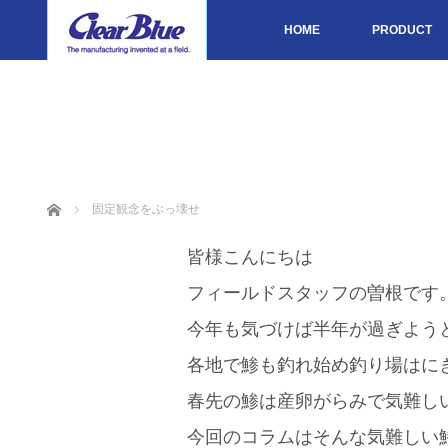
HOME
PRODUCT
ホーム
固定観念をぶっ壊せ
皆様こんにちは
フィールドスタッフの曽根です
今年も気づけば半年が過ぎよう
各地で鯵も釣れ始め釣り場はに
春先の鯵は産卵がらみで気難し
今回のコラムはそんな気難しい