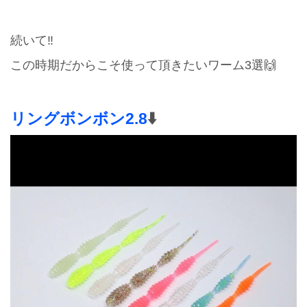
続いて‼️
この時期だからこそ使って頂きたいワーム3選🙌
リングボンボン2.8
⬇️