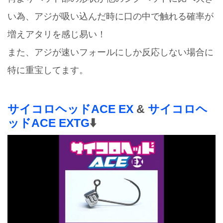
い為、アジが吸い込んだ時に口の中で触れる確率が
増えアタリを感じ易い！
また、アジが速いフォールにしか反応しない場合に
特に重宝してます。
サイコロヘッドACE EX
&
サイコロヘ
ッドACE EXTG
⬇️