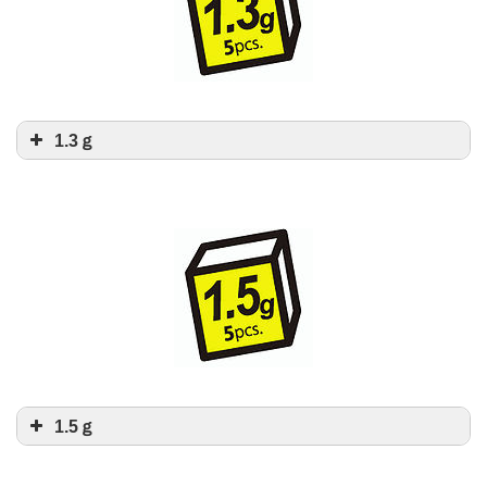
1.3ｇ
1.5ｇ